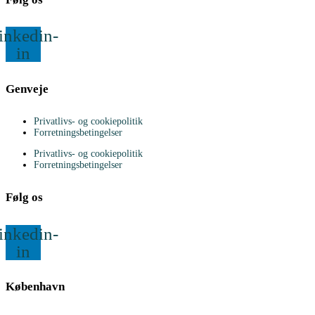
inkedin-
in
Genveje
Privatlivs- og cookiepolitik
Forretningsbetingelser
Privatlivs- og cookiepolitik
Forretningsbetingelser
Følg os
inkedin-
in
København