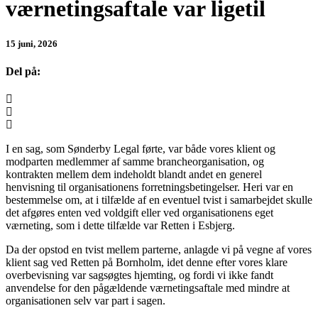
værnetingsaftale var ligetil
15 juni, 2026
Del på:
I en sag, som Sønderby Legal førte, var både vores klient og
modparten medlemmer af samme brancheorganisation, og
kontrakten mellem dem indeholdt blandt andet en generel
henvisning til organisationens forretningsbetingelser. Heri var en
bestemmelse om, at i tilfælde af en eventuel tvist i samarbejdet skulle
det afgøres enten ved voldgift eller ved organisationens eget
værneting, som i dette tilfælde var Retten i Esbjerg.
Da der opstod en tvist mellem parterne, anlagde vi på vegne af vores
klient sag ved Retten på Bornholm, idet denne efter vores klare
overbevisning var sagsøgtes hjemting, og fordi vi ikke fandt
anvendelse for den pågældende værnetingsaftale med mindre at
organisationen selv var part i sagen.