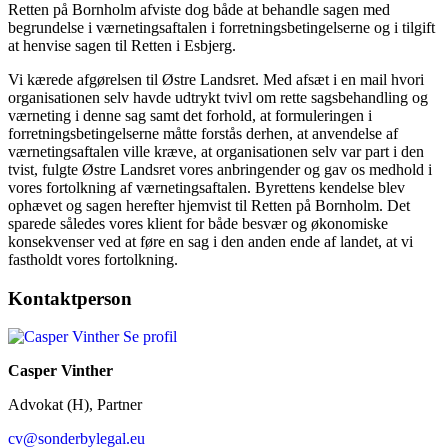
Retten på Bornholm afviste dog både at behandle sagen med
begrundelse i værnetingsaftalen i forretningsbetingelserne og i tilgift
at henvise sagen til Retten i Esbjerg.
Vi kærede afgørelsen til Østre Landsret. Med afsæt i en mail hvori
organisationen selv havde udtrykt tvivl om rette sagsbehandling og
værneting i denne sag samt det forhold, at formuleringen i
forretningsbetingelserne måtte forstås derhen, at anvendelse af
værnetingsaftalen ville kræve, at organisationen selv var part i den
tvist, fulgte Østre Landsret vores anbringender og gav os medhold i
vores fortolkning af værnetingsaftalen. Byrettens kendelse blev
ophævet og sagen herefter hjemvist til Retten på Bornholm. Det
sparede således vores klient for både besvær og økonomiske
konsekvenser ved at føre en sag i den anden ende af landet, at vi
fastholdt vores fortolkning.
Kontaktperson
Se profil
Casper Vinther
Advokat (H), Partner
cv@sonderbylegal.eu