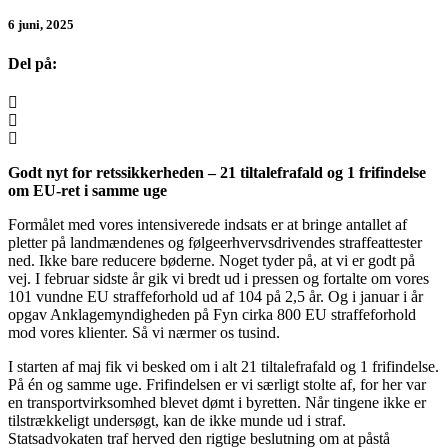
6 juni, 2025
Del på:
Godt nyt for retssikkerheden – 21 tiltalefrafald og 1 frifindelse
om EU-ret i samme uge
Formålet med vores intensiverede indsats er at bringe antallet af
pletter på landmændenes og følgeerhvervsdrivendes straffeattester
ned. Ikke bare reducere bøderne. Noget tyder på, at vi er godt på
vej. I februar sidste år gik vi bredt ud i pressen og fortalte om vores
101 vundne EU straffeforhold ud af 104 på 2,5 år. Og i januar i år
opgav Anklagemyndigheden på Fyn cirka 800 EU straffeforhold
mod vores klienter. Så vi nærmer os tusind.
I starten af maj fik vi besked om i alt 21 tiltalefrafald og 1 frifindelse.
På én og samme uge. Frifindelsen er vi særligt stolte af, for her var
en transportvirksomhed blevet dømt i byretten. Når tingene ikke er
tilstrækkeligt undersøgt, kan de ikke munde ud i straf.
Statsadvokaten traf herved den rigtige beslutning om at påstå