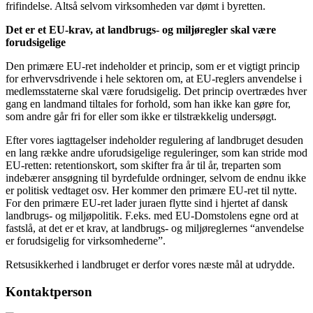
frifindelse. Altså selvom virksomheden var dømt i byretten.
Det er et EU-krav, at landbrugs- og miljøregler skal være
forudsigelige
Den primære EU-ret indeholder et princip, som er et vigtigt princip
for erhvervsdrivende i hele sektoren om, at EU-reglers anvendelse i
medlemsstaterne skal være forudsigelig. Det princip overtrædes hver
gang en landmand tiltales for forhold, som han ikke kan gøre for,
som andre går fri for eller som ikke er tilstrækkelig undersøgt.
Efter vores iagttagelser indeholder regulering af landbruget desuden
en lang række andre uforudsigelige reguleringer, som kan stride mod
EU-retten: retentionskort, som skifter fra år til år, treparten som
indebærer ansøgning til byrdefulde ordninger, selvom de endnu ikke
er politisk vedtaget osv. Her kommer den primære EU-ret til nytte.
For den primære EU-ret lader juraen flytte sind i hjertet af dansk
landbrugs- og miljøpolitik. F.eks. med EU-Domstolens egne ord at
fastslå, at det er et krav, at landbrugs- og miljøreglernes “anvendelse
er forudsigelig for virksomhederne”.
Retsusikkerhed i landbruget er derfor vores næste mål at udrydde.
Kontaktperson