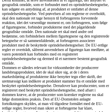
Dertil kommer, at selve anvendelsen af et figurtegn, der antyder et
geografisk område, som er forbundet med en oprindelsesbetegnelse,
kan udgøre en antydning af, at produktet er omfattet af denne
oprindelsesbetegnelse. Ved prøvelsen af om reglerne er overholdt,
skal den nationale ret tage hensyn til forbrugerens forventede
reaktion, idet det væsentlige moment er, om forbrugeren, som følge
af figurtegnene, forbinder produkterne med det pågældende
geografiske område. Den nationale ret skal med andre ord
bedømme, om forbindelsen mellem figurtegnene og den registrerede
betegnelse er så sammenfaldende, at forbrugeren associerer
produktet med de beskyttede oprindelsesbetegnelser. De EU-retlige
regler er overtrådt, såfremt anvendelsen af figurtegn kan medføre, at
varen potentielt kan forbindes med en registreret
oprindelsesbetegnelse og dermed til et nærmere bestemt geografisk
område.
Dommen er således relevant for virksomheder der producerer
landsbrugsprodukter, idet de skal sikre sig, at de i deres
markedsføring af produkterne ikke benytter tegn eller skrift, der
uretmæssigt kan indikere at produktet stammer fra et område med
beskyttet oprindelsesbetegnelse. Derudover kan producenter, som er
registreret med beskyttet oprindelsesbetegnelse, med afsæt i
dommen kræve, at de producenter som krænker reglerne nu skal
følge domstolens praksis. Den af EU-Domstolen anlagte
fortolkningen skyldes, at man vil tilgodese formålet med de EU-
retlige regler, hvorved man sikrer at forbrugerne har klare,