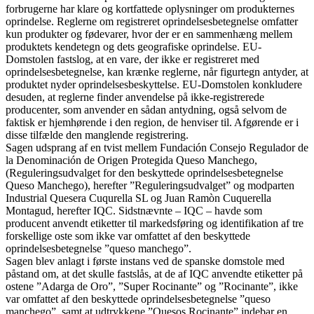
forbrugerne har klare og kortfattede oplysninger om produkternes
oprindelse. Reglerne om registreret oprindelsesbetegnelse omfatter
kun produkter og fødevarer, hvor der er en sammenhæng mellem
produktets kendetegn og dets geografiske oprindelse. EU-
Domstolen fastslog, at en vare, der ikke er registreret med
oprindelsesbetegnelse, kan krænke reglerne, når figurtegn antyder, at
produktet nyder oprindelsesbeskyttelse. EU-Domstolen konkludere
desuden, at reglerne finder anvendelse på ikke-registrerede
producenter, som anvender en sådan antydning, også selvom de
faktisk er hjemhørende i den region, de henviser til. Afgørende er i
disse tilfælde den manglende registrering.
Sagen udsprang af en tvist mellem Fundación Consejo Regulador de
la Denominación de Origen Protegida Queso Manchego,
(Reguleringsudvalget for den beskyttede oprindelsesbetegnelse
Queso Manchego), herefter ”Reguleringsudvalget” og modparten
Industrial Quesera Cuqurella SL og Juan Ramòn Cuquerella
Montagud, herefter IQC. Sidstnævnte – IQC – havde som
producent anvendt etiketter til markedsføring og identifikation af tre
forskellige oste som ikke var omfattet af den beskyttede
oprindelsesbetegnelse ”queso manchego”.
Sagen blev anlagt i første instans ved de spanske domstole med
påstand om, at det skulle fastslås, at de af IQC anvendte etiketter på
ostene ”Adarga de Oro”, ”Super Rocinante” og ”Rocinante”, ikke
var omfattet af den beskyttede oprindelsesbetegnelse ”queso
manchego”, samt at udtrykkene ”Quesos Rocinante” indebar en