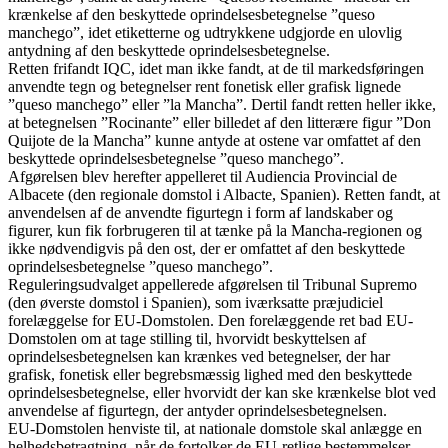
krænkelse af den beskyttede oprindelsesbetegnelse ”queso
manchego”, idet etiketterne og udtrykkene udgjorde en ulovlig
antydning af den beskyttede oprindelsesbetegnelse.
Retten frifandt IQC, idet man ikke fandt, at de til markedsføringen
anvendte tegn og betegnelser rent fonetisk eller grafisk lignede
”queso manchego” eller ”la Mancha”. Dertil fandt retten heller ikke,
at betegnelsen ”Rocinante” eller billedet af den litterære figur ”Don
Quijote de la Mancha” kunne antyde at ostene var omfattet af den
beskyttede oprindelsesbetegnelse ”queso manchego”.
Afgørelsen blev herefter appelleret til Audiencia Provincial de
Albacete (den regionale domstol i Albacte, Spanien). Retten fandt, at
anvendelsen af de anvendte figurtegn i form af landskaber og
figurer, kun fik forbrugeren til at tænke på la Mancha-regionen og
ikke nødvendigvis på den ost, der er omfattet af den beskyttede
oprindelsesbetegnelse ”queso manchego”.
Reguleringsudvalget appellerede afgørelsen til Tribunal Supremo
(den øverste domstol i Spanien), som iværksatte præjudiciel
forelæggelse for EU-Domstolen. Den forelæggende ret bad EU-
Domstolen om at tage stilling til, hvorvidt beskyttelsen af
oprindelsesbetegnelsen kan krænkes ved betegnelser, der har
grafisk, fonetisk eller begrebsmæssig lighed med den beskyttede
oprindelsesbetegnelse, eller hvorvidt der kan ske krænkelse blot ved
anvendelse af figurtegn, der antyder oprindelsesbetegnelsen.
EU-Domstolen henviste til, at nationale domstole skal anlægge en
helhedsbetragtning, når de fortolker de EU-retlige bestemmelser.