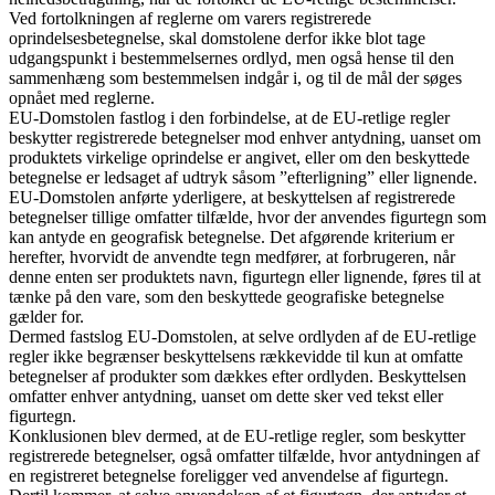
Ved fortolkningen af reglerne om varers registrerede
oprindelsesbetegnelse, skal domstolene derfor ikke blot tage
udgangspunkt i bestemmelsernes ordlyd, men også hense til den
sammenhæng som bestemmelsen indgår i, og til de mål der søges
opnået med reglerne.
EU-Domstolen fastlog i den forbindelse, at de EU-retlige regler
beskytter registrerede betegnelser mod enhver antydning, uanset om
produktets virkelige oprindelse er angivet, eller om den beskyttede
betegnelse er ledsaget af udtryk såsom ”efterligning” eller lignende.
EU-Domstolen anførte yderligere, at beskyttelsen af registrerede
betegnelser tillige omfatter tilfælde, hvor der anvendes figurtegn som
kan antyde en geografisk betegnelse. Det afgørende kriterium er
herefter, hvorvidt de anvendte tegn medfører, at forbrugeren, når
denne enten ser produktets navn, figurtegn eller lignende, føres til at
tænke på den vare, som den beskyttede geografiske betegnelse
gælder for.
Dermed fastslog EU-Domstolen, at selve ordlyden af de EU-retlige
regler ikke begrænser beskyttelsens rækkevidde til kun at omfatte
betegnelser af produkter som dækkes efter ordlyden. Beskyttelsen
omfatter enhver antydning, uanset om dette sker ved tekst eller
figurtegn.
Konklusionen blev dermed, at de EU-retlige regler, som beskytter
registrerede betegnelser, også omfatter tilfælde, hvor antydningen af
en registreret betegnelse foreligger ved anvendelse af figurtegn.