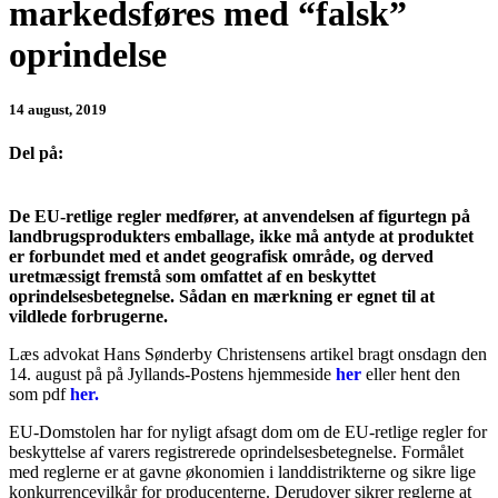
markedsføres med “falsk”
oprindelse
14 august, 2019
Del på:
De EU-retlige regler medfører, at anvendelsen af figurtegn på
landbrugsprodukters emballage, ikke må antyde at produktet
er forbundet med et andet geografisk område, og derved
uretmæssigt fremstå som omfattet af en beskyttet
oprindelsesbetegnelse. Sådan en mærkning er egnet til at
vildlede forbrugerne.
Læs advokat Hans Sønderby Christensens artikel bragt onsdagn den
14. august på på Jyllands-Postens hjemmeside
her
eller hent den
som pdf
her.
EU-Domstolen har for nyligt afsagt dom om de EU-retlige regler for
beskyttelse af varers registrerede oprindelsesbetegnelse. Formålet
med reglerne er at gavne økonomien i landdistrikterne og sikre lige
konkurrencevilkår for producenterne. Derudover sikrer reglerne at