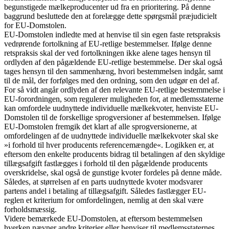
begunstigede mælkeproducenter ud fra en prioritering. På denne
baggrund besluttede den at forelægge dette spørgsmål præjudicielt
for EU-Domstolen.
EU-Domstolen indledte med at henvise til sin egen faste retspraksis
vedrørende fortolkning af EU-retlige bestemmelser. Ifølge denne
retspraksis skal der ved fortolkningen ikke alene tages hensyn til
ordlyden af den pågældende EU-retlige bestemmelse. Der skal også
tages hensyn til den sammenhæng, hvori bestemmelsen indgår, samt
til de mål, der forfølges med den ordning, som den udgør en del af.
For så vidt angår ordlyden af den relevante EU-retlige bestemmelse i
EU-forordningen, som regulerer muligheden for, at medlemsstaterne
kan omfordele uudnyttede individuelle mælkekvoter, henviste EU-
Domstolen til de forskellige sprogversioner af bestemmelsen. Ifølge
EU-Domstolen fremgik det klart af alle sprogversionerne, at
omfordelingen af de uudnyttede individuelle mælkekvoter skal ske
»i forhold til hver producents referencemængde«. Logikken er, at
eftersom den enkelte producents bidrag til betalingen af den skyldige
tillægsafgift fastlægges i forhold til den pågældende producents
overskridelse, skal også de gunstige kvoter fordeles på denne måde.
Således, at størrelsen af en parts uudnyttede kvoter modsvarer
partens andel i betaling af tillægsafgift. Således fastlægger EU-
reglen et kriterium for omfordelingen, nemlig at den skal være
forholdsmæssig.
Videre bemærkede EU-Domstolen, at eftersom bestemmelsen
hverken nævner andre kriterier eller henviser til medlemsstaternes