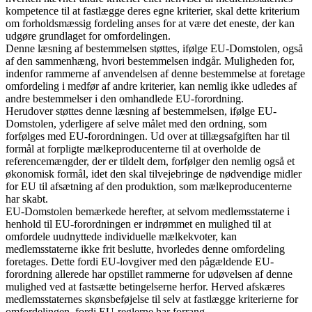
kompetence til at fastlægge deres egne kriterier, skal dette kriterium
om forholdsmæssig fordeling anses for at være det eneste, der kan
udgøre grundlaget for omfordelingen.
Denne læsning af bestemmelsen støttes, ifølge EU-Domstolen, også
af den sammenhæng, hvori bestemmelsen indgår. Muligheden for,
indenfor rammerne af anvendelsen af denne bestemmelse at foretage
omfordeling i medfør af andre kriterier, kan nemlig ikke udledes af
andre bestemmelser i den omhandlede EU-forordning.
Herudover støttes denne læsning af bestemmelsen, ifølge EU-
Domstolen, yderligere af selve målet med den ordning, som
forfølges med EU-forordningen. Ud over at tillægsafgiften har til
formål at forpligte mælkeproducenterne til at overholde de
referencemængder, der er tildelt dem, forfølger den nemlig også et
økonomisk formål, idet den skal tilvejebringe de nødvendige midler
for EU til afsætning af den produktion, som mælkeproducenterne
har skabt.
EU-Domstolen bemærkede herefter, at selvom medlemsstaterne i
henhold til EU-forordningen er indrømmet en mulighed til at
omfordele uudnyttede individuelle mælkekvoter, kan
medlemsstaterne ikke frit beslutte, hvorledes denne omfordeling
foretages. Dette fordi EU-lovgiver med den pågældende EU-
forordning allerede har opstillet rammerne for udøvelsen af denne
mulighed ved at fastsætte betingelserne herfor. Herved afskæres
medlemsstaternes skønsbeføjelse til selv at fastlægge kriterierne for
omfordelingen, fordi EU-reglerne har forrang.