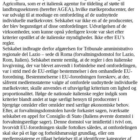
Agricoltura, som er et italiensk agentur for tildeling af støtte til
landbrugssektoren (herefter AGEA), hvilke mælkeproducenter, der
var udvalgt til at modtage en omfordeling af de uudnyttede
individuelle mælkekvoter. Selskabet var ikke en af de producenter,
der blev begunstiget af disse omfordelinger. Udvælgelsen af de
virksomheder, som kunne opnå yderligere kvote var sket efter
kriterier opstillet af de italienske myndigheder. Ikke efter EU’s
regler.
Selskabet indbragte derfor afgørelsen for Tribunale amministrativo
regionale del Lazio – sede di Roma (forvaltningsdomstol for Lazio,
Rom, Italien). Selskabet mente nemlig, at de regler i den italienske
lovgivning, der var blevet anvendt i forbindelse med omfordelingen,
var i strid med de EU-retlige bestemmelser i den omhandlede EU-
forordning. Bestemmelserne i EU-forordningen foreskrev, at der,
såfremt medlemsstaterne valgte af omfordele uudnyttede individuelle
mælkekvoter, skulle anvendes et ufravigeligt kriterium om lighed og
proportionalitet. Ifølge de nationale italienske regler indgik som
kriterier blandt andet at tage særligt hensyn til producenter i
bjergrige områder eller områder med særlige økonomiske behov.
Efter, at forvaltningsdomstolen havde forkastet sagen, iværksatte
selskabet en appel for Consiglio di Stato (Italiens øverste domstol i
forvaltningsretlige sager). Denne domstol var imidlertid i tvivl om,
hvorvidt EU-forordningen skulle fortolkes således, at omfordelingen
skal ske på et lige og forholdsmæssigt grundlag, eller om
medlemsstaterne er tillagt beføjelser til at identificere kategorier af