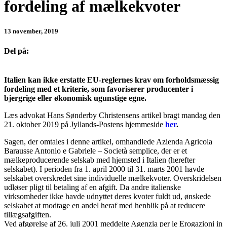
fordeling af mælkekvoter
13 november, 2019
Del på:
Italien kan ikke erstatte EU-reglernes krav om forholdsmæssig
fordeling med et kriterie, som favoriserer producenter i
bjergrige eller økonomisk ugunstige egne.
Læs advokat Hans Sønderby Christensens artikel bragt mandag den
21. oktober 2019 på Jyllands-Postens hjemmeside
her
.
Sagen, der omtales i denne artikel, omhandlede Azienda Agricola
Barausse Antonio e Gabriele – Società semplice, der er et
mælkeproducerende selskab med hjemsted i Italien (herefter
selskabet). I perioden fra 1. april 2000 til 31. marts 2001 havde
selskabet overskredet sine individuelle mælkekvoter. Overskridelsen
udløser pligt til betaling af en afgift. Da andre italienske
virksomheder ikke havde udnyttet deres kvoter fuldt ud, ønskede
selskabet at modtage en andel heraf med henblik på at reducere
tillægsafgiften.
Ved afgørelse af 26. juli 2001 meddelte Agenzia per le Erogazioni in