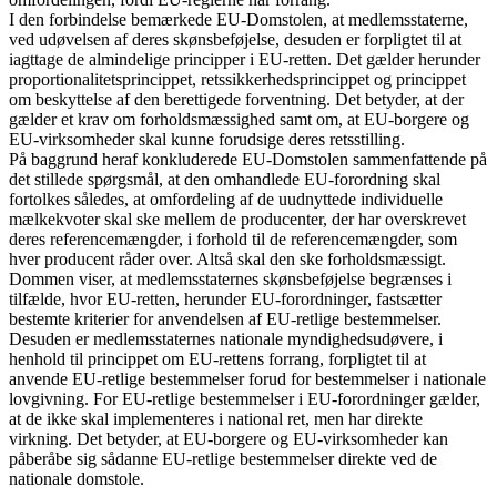
I den forbindelse bemærkede EU-Domstolen, at medlemsstaterne,
ved udøvelsen af deres skønsbeføjelse, desuden er forpligtet til at
iagttage de almindelige principper i EU-retten. Det gælder herunder
proportionalitetsprincippet, retssikkerhedsprincippet og princippet
om beskyttelse af den berettigede forventning. Det betyder, at der
gælder et krav om forholdsmæssighed samt om, at EU-borgere og
EU-virksomheder skal kunne forudsige deres retsstilling.
På baggrund heraf konkluderede EU-Domstolen sammenfattende på
det stillede spørgsmål, at den omhandlede EU-forordning skal
fortolkes således, at omfordeling af de uudnyttede individuelle
mælkekvoter skal ske mellem de producenter, der har overskrevet
deres referencemængder, i forhold til de referencemængder, som
hver producent råder over. Altså skal den ske forholdsmæssigt.
Dommen viser, at medlemsstaternes skønsbeføjelse begrænses i
tilfælde, hvor EU-retten, herunder EU-forordninger, fastsætter
bestemte kriterier for anvendelsen af EU-retlige bestemmelser.
Desuden er medlemsstaternes nationale myndighedsudøvere, i
henhold til princippet om EU-rettens forrang, forpligtet til at
anvende EU-retlige bestemmelser forud for bestemmelser i nationale
lovgivning. For EU-retlige bestemmelser i EU-forordninger gælder,
at de ikke skal implementeres i national ret, men har direkte
virkning. Det betyder, at EU-borgere og EU-virksomheder kan
påberåbe sig sådanne EU-retlige bestemmelser direkte ved de
nationale domstole.